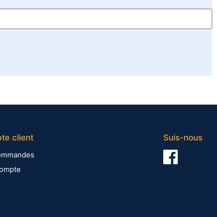
e client
Suis-nous
ommandes
ompte