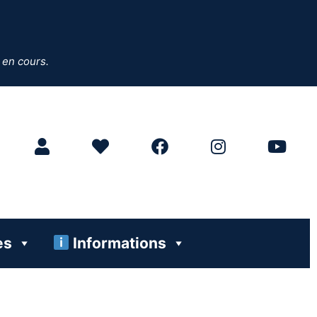
 en cours.
es
Informations